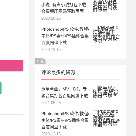
小说_有声小说打包下载
合集解压密码获取页面
2020-10-26
Photoshop/PS 软件/教程/
字体/PS素材/PS插件合集
百度网盘下载
2023-12-15
广告
评论最多的资源
歌星单曲，MV，DJ，专
辑合集打包百度网盘下载
2021-05-28
Photoshop/PS 软件/教程/
字体/PS素材/PS插件合集
百度网盘下载
2023-12-15