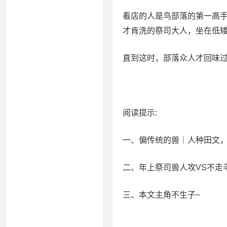
看店的人是鸟部落的第一高
才肯洗的祭司大人，坐在低
直到这时，部落众人才回味
阅读提示:
一、偏传统的兽｜人种田文
二、年上祭司兽人攻VS不走
三、本文主角不生子~