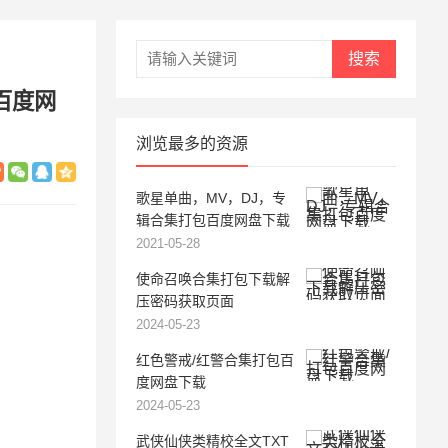
搜索
百度网
浏览最多的资源
歌星单曲，MV，DJ，专
辑合集打包百度网盘下载
2021-05-28
使命召唤合集打包下载解
压密码获取页面
2024-05-23
红色警戒/红警合集打包百
度网盘下载
2024-05-23
武侠仙侠类精校全文TXT