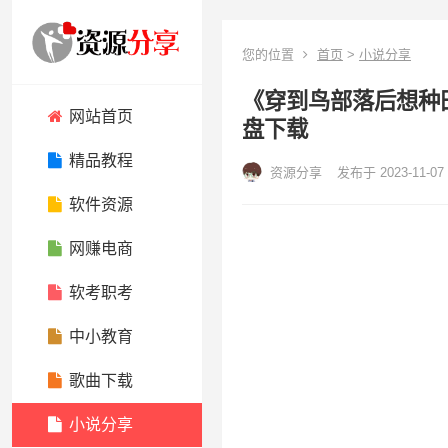
您的位置
首页
>
小说分享
《穿到鸟部落后想种田
网站首页
盘下载
精品教程
资源分享
发布于 2023-11-07
软件资源
网赚电商
软考职考
中小教育
歌曲下载
小说分享