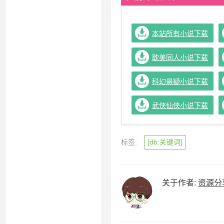
本站所有小说下载
耽美同人小说下载
科幻悬疑小说下载
武侠仙侠小说下载
资
标签:
[db:关键词]
源
导
航
关于作者:
资源分