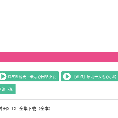
爆笑吐槽史上最恶心网络小说
【盘点】原耽十大虐心小说
网络小说
种田》TXT全集下载（全本）