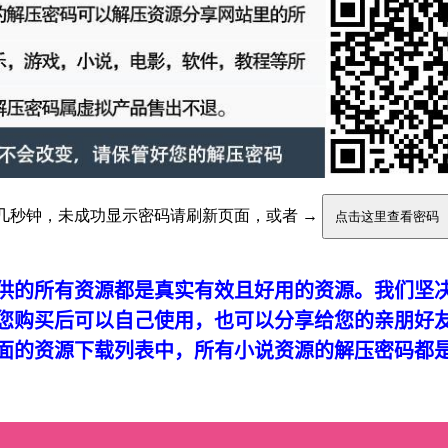
供的所有资源都是真实有效且好用的资源。我们坚
您购买后可以自己使用，也可以分享给您的亲朋好
面的资源下载列表中，所有小说资源的解压密码都