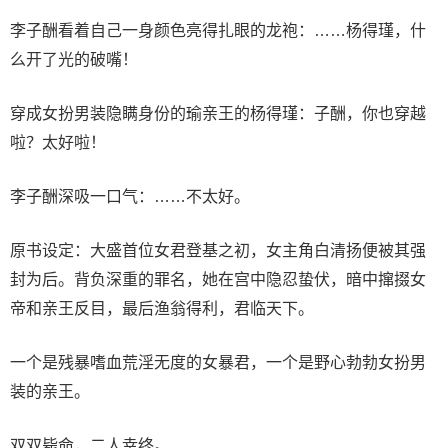
李子酬看着自己一身颜色亮得扎眼的龙袍：……杨得瑾，什
么开了光的破嘴！
穿成女扮男装隐瞒身份的瑜亲王的杨得瑾：子酬，你也穿越
啦？太好啦！
李子酬深吸一口气：……不太好。
原书设定：大盛首位女君登基之初，女主角白清扬便被其强
封为后。背负深重的罪名，她在宫中隐忍蛰伏，暗中撺掇女
帝和亲王反目，最后渔翁得利，君临天下。
一个是残暴嗜血荒淫无度的女暴君，一个是野心勃勃女扮男
装的亲王。
双双毙命，二人幸终。