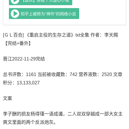
知乎上被称为“神作”的网络小说
[ＧＬ百合] 《重启主役的生存之道》txt全集 作者：李天赐
【完结+番外】
晋江2022-11-29完结
总书评数：1161 当前被收藏数：742 营养液数：2520 文章
积分：13,133,027
文案
李子酬的损友杨得瑾一语成谶，二人双双穿越成一部大女主
爽文里面的两个反派炮灰。