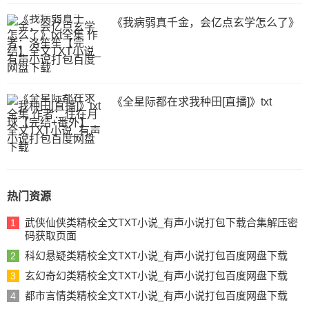
《我病弱真千金，会亿点玄学怎么了》
《全星际都在求我种田[直播]》txt
热门资源
武侠仙侠类精校全文TXT小说_有声小说打包下载合集解压密
1
码获取页面
科幻悬疑类精校全文TXT小说_有声小说打包百度网盘下载
2
玄幻奇幻类精校全文TXT小说_有声小说打包百度网盘下载
3
都市言情类精校全文TXT小说_有声小说打包百度网盘下载
4