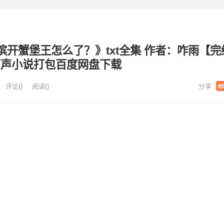
开蟹堡王怎么了？》txt全集 作者：咋雨【完
有声小说打包百度网盘下载
评论(
)
阅读
(
)