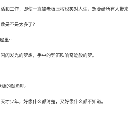
生活和工作，即使一直被老板压榨也笑对人生，想要给所有人带
次数是不是太多了？
屋里~
着闪闪发光的梦想，手中的竖笛吹响奇迹般的梦。
老板的鱿鱼吧。
的天才少年，好像什么都清楚，又好像什么都不知道。
。