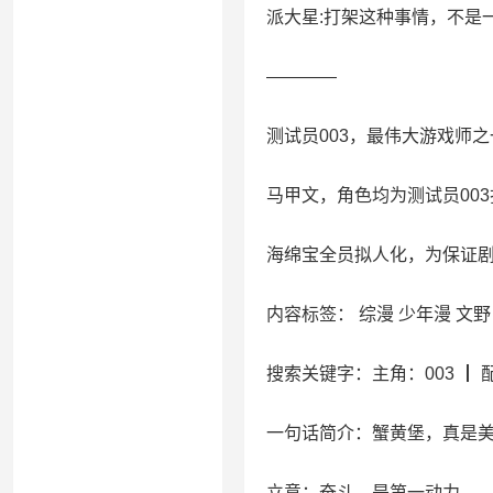
派大星:打架这种事情，不是
————
测试员003，最伟大游戏师
马甲文，角色均为测试员00
海绵宝全员拟人化，为保证
内容标签： 综漫 少年漫 文野
搜索关键字：主角：003 ┃ 
一句话简介：蟹黄堡，真是
立意：奋斗，是第一动力