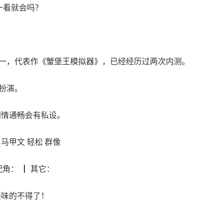
一看就会吗？
之一，代表作《蟹堡王模拟器》，已经经历过两次内测。
3扮演。
剧情通畅会有私设。
 马甲文 轻松 群像
配角： ┃ 其它：
美味的不得了！