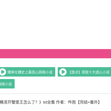
爆笑吐槽史上最恶心网络小说
【盘点】原耽十大虐心小说
网络小说
在横滨开蟹堡王怎么了？》txt全集 作者：咋雨【完结+番外】