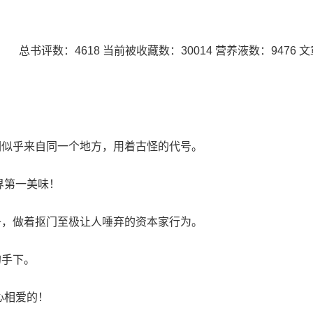
 总书评数：4618 当前被收藏数：30014 营养液数：9476 
们似乎来自同一个地方，用着古怪的代号。
界第一美味！
子，做着抠门至极让人唾弃的资本家行为。
的手下。
心相爱的！