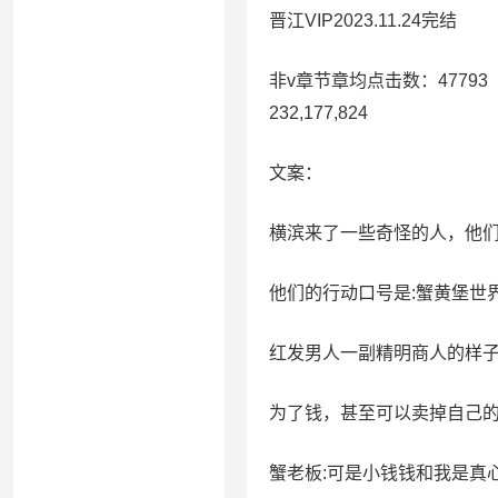
晋江VIP2023.11.24完结
非v章节章均点击数：47793
232,177,824
文案：
横滨来了一些奇怪的人，他
他们的行动口号是:蟹黄堡世
红发男人一副精明商人的样
为了钱，甚至可以卖掉自己
蟹老板:可是小钱钱和我是真