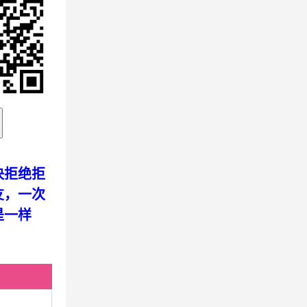
决拒绝拒
友，一次
是一样