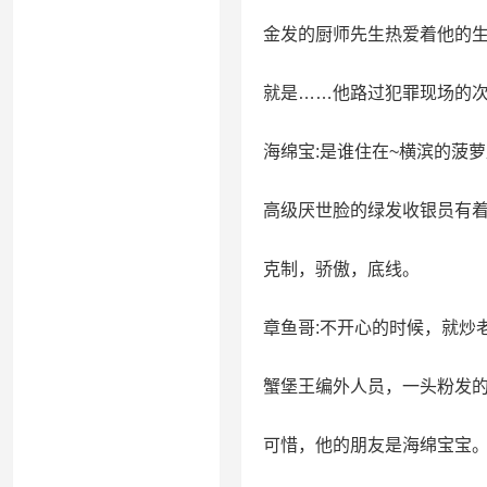
金发的厨师先生热爱着他的
就是……他路过犯罪现场的
海绵宝:是谁住在~横滨的菠萝
高级厌世脸的绿发收银员有
克制，骄傲，底线。
章鱼哥:不开心的时候，就炒
蟹堡王编外人员，一头粉发
可惜，他的朋友是海绵宝宝