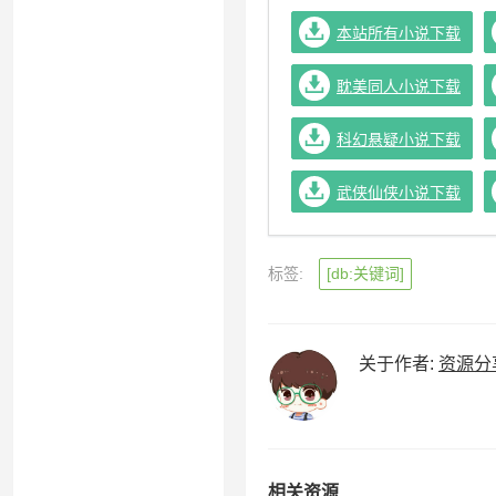
本站所有小说下载
耽美同人小说下载
科幻悬疑小说下载
武侠仙侠小说下载
资
标签:
[db:关键词]
源
导
航
关于作者:
资源分
相关资源