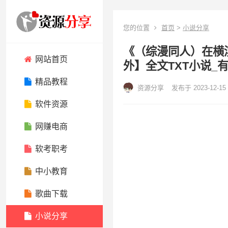
您的位置
首页
>
小说分享
《（综漫同人）在横滨
网站首页
外】全文TXT小说_
精品教程
资源分享
发布于 2023-12-15
软件资源
网赚电商
软考职考
中小教育
歌曲下载
小说分享