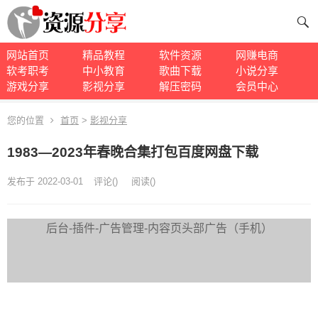
网站首页
精品教程
软件资源
网赚电商
软考职考
中小教育
歌曲下载
小说分享
游戏分享
影视分享
解压密码
会员中心
您的位置
首页
>
影视分享
1983—2023年春晚合集打包百度网盘下载
发布于 2022-03-01
评论(
)
阅读
(
)
后台-插件-广告管理-内容页头部广告（手机）