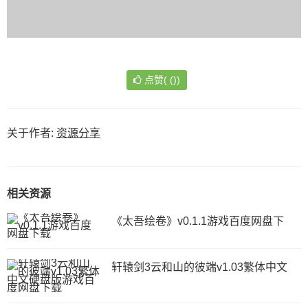
源
导
航
点赞(
(
)
)
关于作者:
资源分享
相关资源
《太吾绘卷》v0.1.1游戏百度网盘下
轩辕剑3云和山的彼端v1.03繁体中文