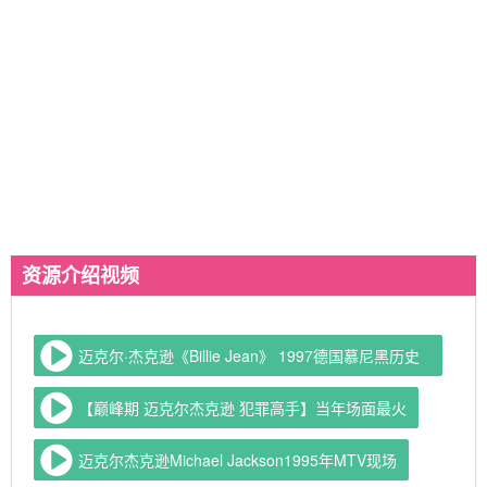
资源介绍视频
迈克尔·杰克逊《Billie Jean》 1997德国慕尼黑历史
演唱会
【巅峰期 迈克尔杰克逊 犯罪高手】当年场面最火
迈克尔杰克逊Michael Jackson1995年MTV现场