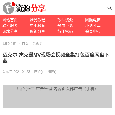
网站首页
精品教程
软件资源
网赚电商
软考职考
中小教育
歌曲下载
小说分享
游戏分享
影视分享
解压密码
会员中心
您的位置
首页
>
影视分享
迈克尔·杰克逊MV现场会视频全集打包百度网盘下
载
发布于 2021-04-23
评论(
)
阅读
(
)
后台-插件-广告管理-内容页头部广告（手机）